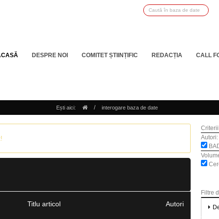
ACASĂ
DESPRE NOI
COMITET ȘTIINȚIFIC
REDACȚIA
CALL F
/
Ești aici:
interogare baza de date
Criteri
Autori:
!
BADE
Volum
Cerc
Filtre 
Titlu articol
Autori
De