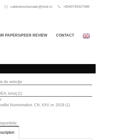
cabinetnumismatic@mnir.ro
+0040745327488
OR PAPERS/PEER REVIEW
CONTACT
ile de selecţie
A, Ionuţ (1)
e:
etări Numismatice: CN, XXV, nr. 2019 (1)
disponibile:
scriptori