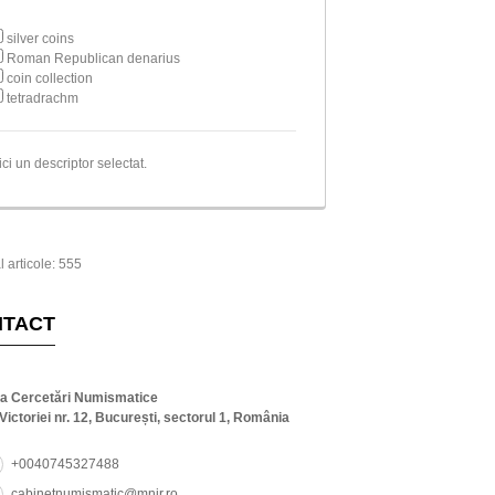
silver coins
Roman Republican denarius
coin collection
tetradrachm
ici un descriptor selectat.
l articole: 555
NTACT
ta Cercetări Numismatice
Victoriei nr. 12, București, sectorul 1, România
+0040745327488
cabinetnumismatic@mnir.ro