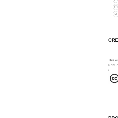
CRE
This w
NonCom