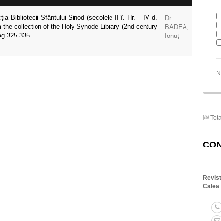
ia Bibliotecii Sfântului Sinod (secolele II î. Hr. – IV d.
Dr.
m the collection of the Holy Synode Library (2nd century
BADEA,
ag.325-335
Ionuț
N
Tota
CO
Revis
Calea 