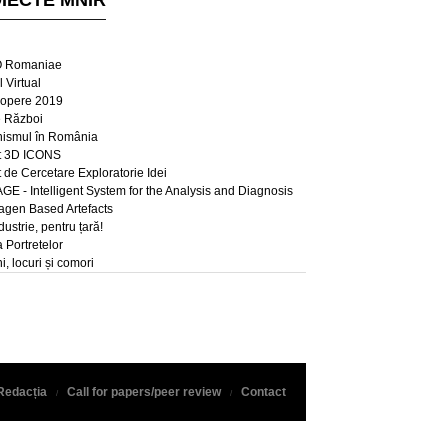
IECTE MNIR
 Romaniae
 Virtual
opere 2019
e Război
ismul în România
t 3D ICONS
t de Cercetare Exploratorie Idei
E - Intelligent System for the Analysis and Diagnosis
lagen Based Artefacts
dustrie, pentru țară!
a Portretelor
, locuri și comori
Redacția
Call for papers/peer review
Contact