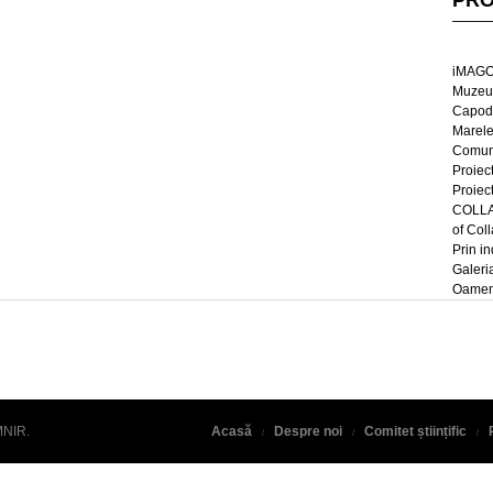
PRO
iMAGO
Muzeul
Capod
Marel
Comun
Proiec
Proiec
COLLAG
of Col
Prin in
Galeri
Oameni
MNIR
.
Acasă
Despre noi
Comitet științific