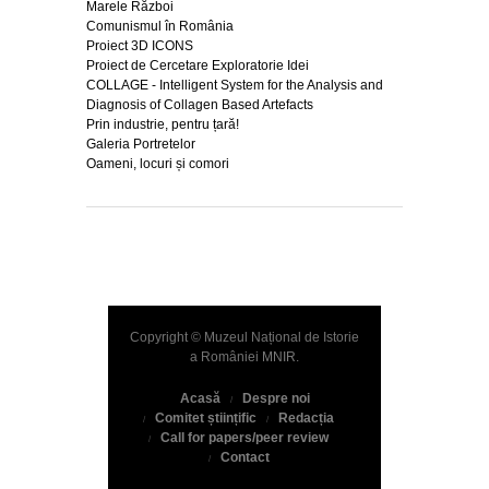
Marele Război
Comunismul în România
Proiect 3D ICONS
Proiect de Cercetare Exploratorie Idei
COLLAGE - Intelligent System for the Analysis and
Diagnosis of Collagen Based Artefacts
Prin industrie, pentru țară!
Galeria Portretelor
Oameni, locuri și comori
Copyright © Muzeul Național de Istorie
a României
MNIR
.
Acasă
Despre noi
Comitet științific
Redacția
Call for papers/peer review
Contact