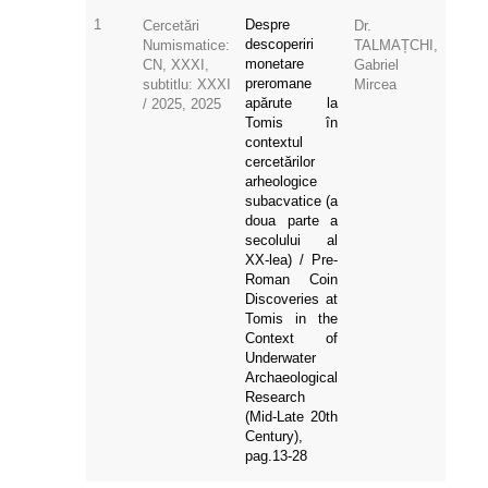
1
Despre
Cercetări
Dr.
descoperiri
Numismatice:
TALMAȚCHI,
monetare
CN, XXXI,
Gabriel
preromane
subtitlu: XXXI
Mircea
apărute la
/ 2025, 2025
Tomis în
contextul
cercetărilor
arheologice
subacvatice (a
doua parte a
secolului al
XX-lea) / Pre-
Roman Coin
Discoveries at
Tomis in the
Context of
Underwater
Archaeological
Research
(Mid-Late 20th
Century),
pag.13-28