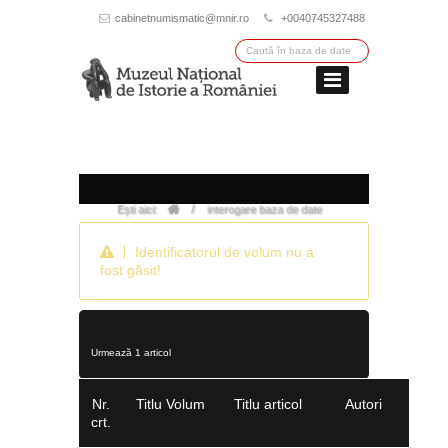
cabinetnumismatic@mnir.ro
+0040745327488
/
Ești aici:
interogare baza de date
Identificatorul de volum nu a
fost găsit!
Urmează 1 articol
Nr.
Titlu Volum
Titlu articol
Autori
crt.