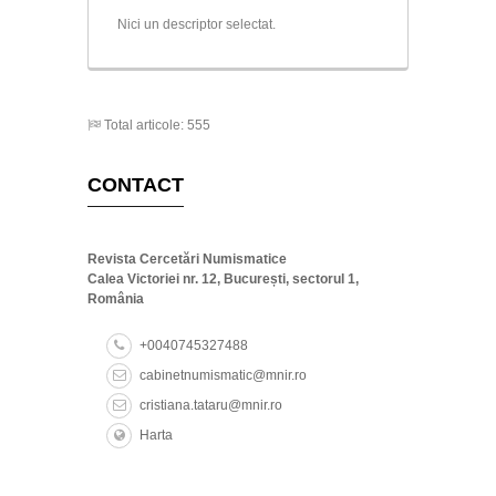
Nici un descriptor selectat.
Total articole: 555
CONTACT
Revista Cercetări Numismatice
Calea Victoriei nr. 12, București, sectorul 1,
România
+0040745327488
cabinetnumismatic@mnir.ro
cristiana.tataru@mnir.ro
Harta