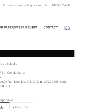
cabinetnumismatic@mnir.ro
+0040745327488
OR PAPERS/PEER REVIEW
CONTACT
ile de selecţie
RBU, Constanţa (1)
e:
etări Numismatice: CN, IX-XI, nr. 2003-2005, seria
005 (1)
disponibile:
Descriptori
utori