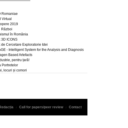
 Romaniae
 Virtual
opere 2019
e Război
ismul în România
t 3D ICONS
t de Cercetare Exploratorie Idei
E - Intelligent System for the Analysis and Diagnosis
lagen Based Artefacts
dustrie, pentru țară!
a Portretelor
, locuri și comori
Redacția
Call for papers/peer review
Contact