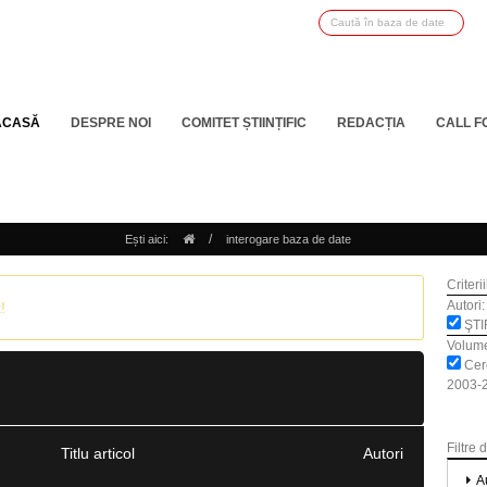
ACASĂ
DESPRE NOI
COMITET ȘTIINȚIFIC
REDACȚIA
CALL F
/
Ești aici:
interogare baza de date
Criteri
Autori:
!
ŞTI
Volum
Cerc
2003-2
Filtre 
Titlu articol
Autori
A