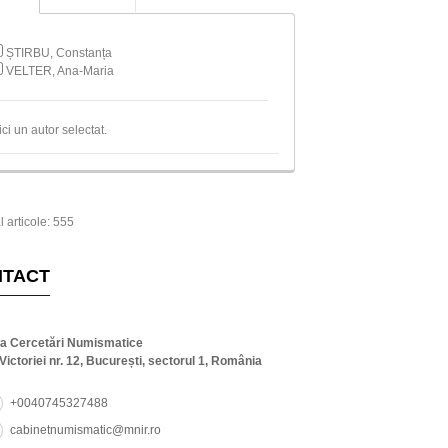
ȘTIRBU, Constanța
VELTER, Ana-Maria
ici un autor selectat.
l articole: 555
NTACT
ta Cercetări Numismatice
Victoriei nr. 12, București, sectorul 1, România
+0040745327488
cabinetnumismatic@mnir.ro