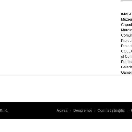
iMAGO
Muzeul
Capod
Marel
Comun
Proiec
Proiec
COLLAG
of Col
Prin in
Galeri
Oameni
MNIR
.
Acasă
Despre noi
Comitet științific