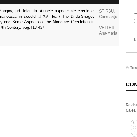
nagov, jud. Ialomița și unele aspecte ale circulației
ȘTIRBU,
ânească în secolul al XVII-lea / The Dridu-Snagov
Constanța
ty and Some Aspects of the Monetary Circulation in
17th Century, pag.413-437
VELTER,
Ana-Maria
N
Tota
CO
Revis
Calea 