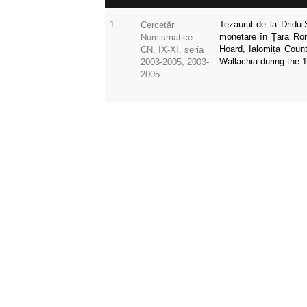
1
Tezaurul de la Dridu-S
Cercetări
monetare în Țara Rom
Numismatice:
Hoard, Ialomița Coun
CN, IX-XI, seria
Wallachia during the 
2003-2005, 2003-
2005