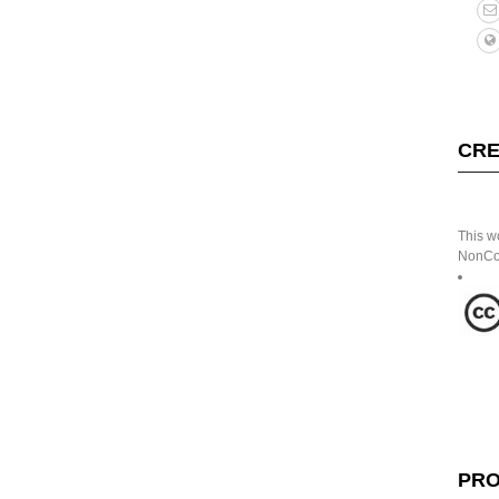
CRE
This w
NonCom
PRO