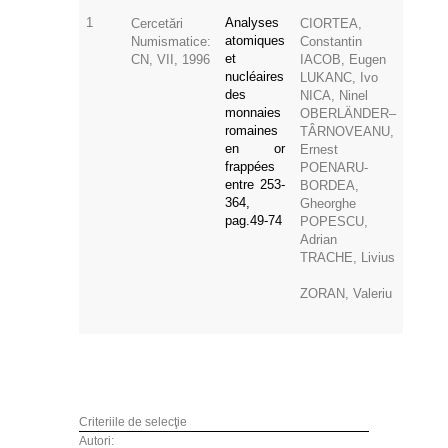
1
Analyses
Cercetări
CIORTEA,
atomiques
Numismatice:
Constantin
et
CN, VII, 1996
IACOB, Eugen
nucléaires
LUKANC, Ivo
des
NICA, Ninel
monnaies
OBERLÄNDER–
romaines
TÂRNOVEANU,
en or
Ernest
frappées
POENARU-
entre 253-
BORDEA,
364,
Gheorghe
pag.49-74
POPESCU,
Adrian
TRACHE, Livius
ZORAN, Valeriu
Criteriile de selecţie
Autori: