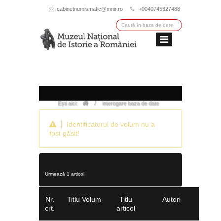
cabinetnumismatic@mnir.ro
+0040745327488
/
Ești aici:
interogare baza de date
Identificatorul de volum nu a
fost găsit!
Urmează 1 articol
Nr.
Titlu Volum
Titlu
Autori
crt.
articol