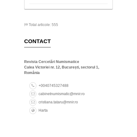
Total articole: 555
CONTACT
Revista Cercetări Numismatice
Calea Victoriei nr. 12, București, sectorul 1,
România
+0040745327488
cabinetnumismatic@mnir.ro
cristiana.tataru@mnir.ro
Harta