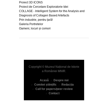
Proiect 3D ICONS
Proiect de Cercetare Exploratorie Idei
COLLAGE - Intelligent System for the Analysis and
Diagnosis of Collagen Based Artefacts
Prin industrie, pentru țară!
Galeria Portretelor
Oameni, locuri și comori
Copyright © Muzeul Național de Istorie
a României
MNIR
.
Acasă
Despre noi
Comitet științific
Redacția
Call for papers/peer review
Contact