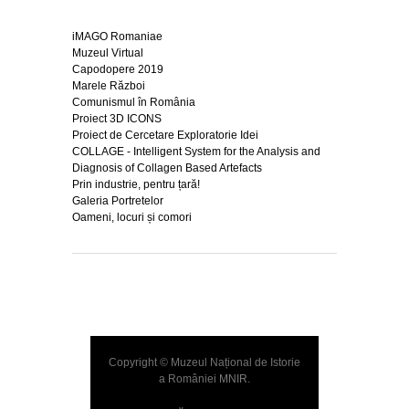
iMAGO Romaniae
Muzeul Virtual
Capodopere 2019
Marele Război
Comunismul în România
Proiect 3D ICONS
Proiect de Cercetare Exploratorie Idei
COLLAGE - Intelligent System for the Analysis and
Diagnosis of Collagen Based Artefacts
Prin industrie, pentru țară!
Galeria Portretelor
Oameni, locuri și comori
Copyright © Muzeul Național de Istorie
a României
MNIR
.