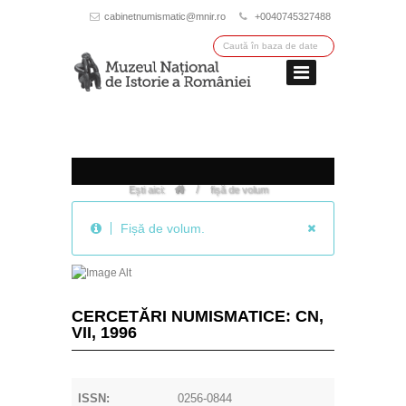
cabinetnumismatic@mnir.ro
+0040745327488
/
Ești aici:
fișă de volum
Fișă de volum.
CERCETĂRI NUMISMATICE: CN,
VII, 1996
ISSN:
0256-0844