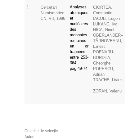
1
Analyses
Cercetări
CIORTEA,
atomiques
Numismatice:
Constantin
et
CN, VII, 1996
IACOB, Eugen
nucléaires
LUKANC, Ivo
des
NICA, Ninel
monnaies
OBERLÄNDER–
romaines
TÂRNOVEANU,
en or
Ernest
frappées
POENARU-
entre 253-
BORDEA,
364,
Gheorghe
pag.49-74
POPESCU,
Adrian
TRACHE, Livius
ZORAN, Valeriu
Criteriile de selecţie
Autori: