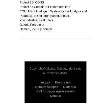
Proiect 3D ICONS
Proiect de Cercetare Exploratorie Idei
COLLAGE - Intelligent System for the Analysis and
Diagnosis of Collagen Based Artefacts
Prin industrie, pentru țară!
Galeria Portretelor
Oameni, locuri și comori
Copyright © Muzeul Național de Istorie
a României
MNIR
.
Acasă
Despre noi
Comitet științific
Redacția
Call for papers/peer review
Contact