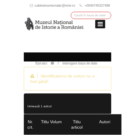
cabinetnumismatic@mnir.ro
+0040745327488
/
Ești aici:
interogare baza de date
Identificatorul de volum nu a
fost găsit!
Urmează 1 articol
Nr.
Titlu Volum
Titlu
Autori
crt.
articol