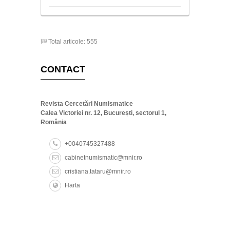
Total articole: 555
CONTACT
Revista Cercetări Numismatice
Calea Victoriei nr. 12, București, sectorul 1,
România
+0040745327488
cabinetnumismatic@mnir.ro
cristiana.tataru@mnir.ro
Harta