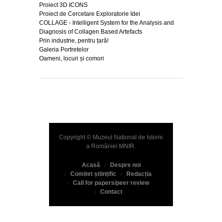
Proiect 3D ICONS
Proiect de Cercetare Exploratorie Idei
COLLAGE - Intelligent System for the Analysis and
Diagnosis of Collagen Based Artefacts
Prin industrie, pentru țară!
Galeria Portretelor
Oameni, locuri și comori
Copyright © Muzeul Național de Istorie
a României
MNIR
.
Acasă
Despre noi
Comitet științific
Redacția
Call for papers/peer review
Contact