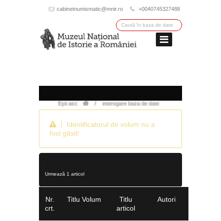
cabinetnumismatic@mnir.ro
+0040745327488
/
Ești aici:
interogare baza de date
Identificatorul de volum nu a
fost găsit!
Urmează 1 articol
Nr.
Titlu Volum
Titlu
Autori
crt.
articol