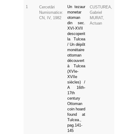
1
Un tezaur
Cercetări
CUSTUREA,
monetar
Numismatice:
Gabriel
otoman
CN, IV, 1982
MURAT,
din sec.
Actuan
XVI-XVII
descoperit
la Tulcea
/ Un dépôt
monétaire
ottoman
découvert
à Tulcea
(XVIe-
XVIIe
siècles) /
A 16th-
17th
century
Ottoman
coin hoard
found at
Tulcea.,
pag.141-
145