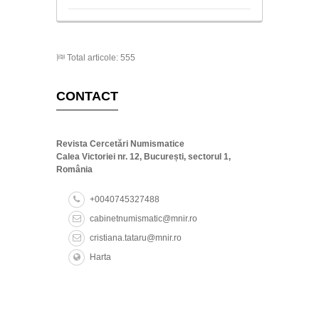
Total articole: 555
CONTACT
Revista Cercetări Numismatice
Calea Victoriei nr. 12, București, sectorul 1,
România
+0040745327488
cabinetnumismatic@mnir.ro
cristiana.tataru@mnir.ro
Harta