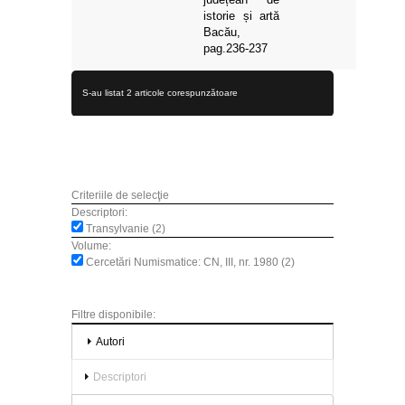
istorie și artă
Bacău,
pag.236-237
S-au listat 2 articole corespunzătoare
Criteriile de selecţie
Descriptori:
Transylvanie (2)
Volume:
Cercetări Numismatice: CN, III, nr. 1980 (2)
Filtre disponibile:
Autori
Descriptori