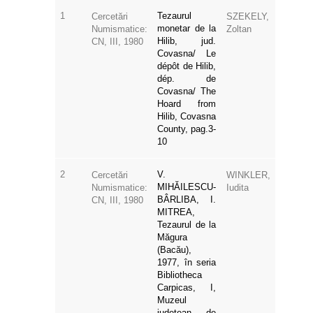
1
Tezaurul
Cercetări
SZEKELY,
monetar de la
Numismatice:
Zoltan
Hilib, jud.
CN, III, 1980
Covasna/ Le
dépôt de Hilib,
dép. de
Covasna/ The
Hoard from
Hilib, Covasna
County, pag.3-
10
2
V.
Cercetări
WINKLER,
MIHĂILESCU-
Numismatice:
Iudita
BÂRLIBA, I.
CN, III, 1980
MITREA,
Tezaurul de la
Măgura
(Bacău),
1977, în seria
Bibliotheca
Carpicas, I,
Muzeul
județean de