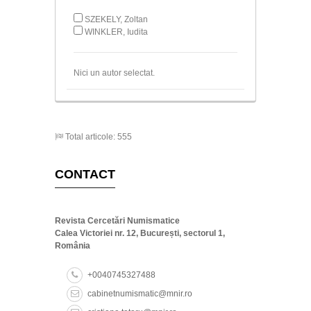
SZEKELY, Zoltan
WINKLER, Iudita
Nici un autor selectat.
Total articole: 555
CONTACT
Revista Cercetări Numismatice
Calea Victoriei nr. 12, București, sectorul 1,
România
+0040745327488
cabinetnumismatic@mnir.ro