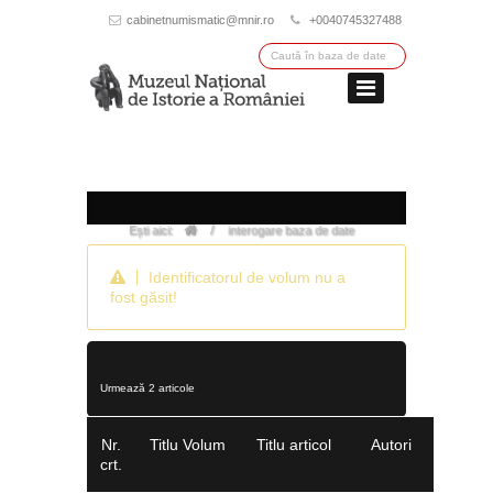
cabinetnumismatic@mnir.ro
+0040745327488
/
Ești aici:
interogare baza de date
Identificatorul de volum nu a
fost găsit!
Urmează 2 articole
Nr.
Titlu Volum
Titlu articol
Autori
crt.