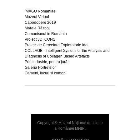
iMAGO Romaniae
Muzeul Virtual
Capodopere 2019
Marele Război
Comunismul în România
Proiect 3D ICONS
Proiect de Cercetare Exploratorie Idei
COLLAGE - Intelligent System for the Analysis and
Diagnosis of Collagen Based Artefacts
Prin industrie, pentru țară!
Galeria Portretelor
Oameni, locuri și comori
Copyright © Muzeul Național de Istorie
a României
MNIR
.