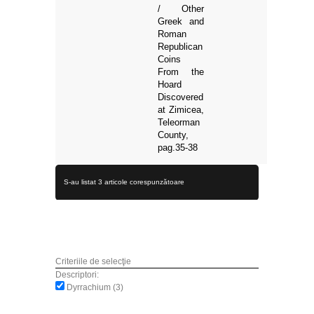
/ Other
Greek and
Roman
Republican
Coins
From the
Hoard
Discovered
at Zimicea,
Teleorman
County,
pag.35-38
S-au listat 3 articole corespunzătoare
Criteriile de selecţie
Descriptori:
Dyrrachium (3)