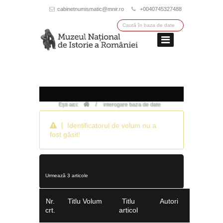
cabinetnumismatic@mnir.ro
+0040745327488
/
Ești aici:
interogare baza de date
Identificatorul de volum nu a
fost găsit!
Urmează 3 articole
Nr.
Titlu Volum
Titlu
Autori
crt.
articol