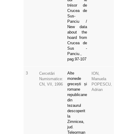
trésor de
Crucea de
Sus-
Panciu /
New data
about the
hoard from
Crucea de
Sus -
Panciu.,
pag.97-107
3
Alte
Cercetări
ION,
monede
Numismatice:
Manuela
grecești și
CN, VII, 1996
POPESCU,
romane
Adrian
republicane
din
tezaurul
descoperit
la
Zimnicea,
jud.
Teleorman