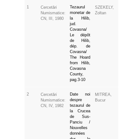
1
Tezaurul
Cercetări
SZEKELY,
monetar de
Numismatice:
Zoltan
la Hilib,
CN, III, 1980
jud.
Covasna/
Le dépôt
de Hilib,
dép. de
Covasna/
The Hoard
from Hilib,
Covasna
County,
pag.3-10
2
Date noi
Cercetări
MITREA,
despre
Numismatice:
Bucur
tezaurul de
CN, IV, 1982
la Crucea
de Sus-
Panciu /
Nouvelles
données
dur le