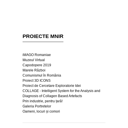
PROIECTE MNIR
iMAGO Romaniae
Muzeul Virtual
Capodopere 2019
Marele Război
Comunismul în România
Proiect 3D ICONS
Proiect de Cercetare Exploratorie Idei
COLLAGE - Intelligent System for the Analysis and
Diagnosis of Collagen Based Artefacts
Prin industrie, pentru țară!
Galeria Portretelor
Oameni, locuri și comori