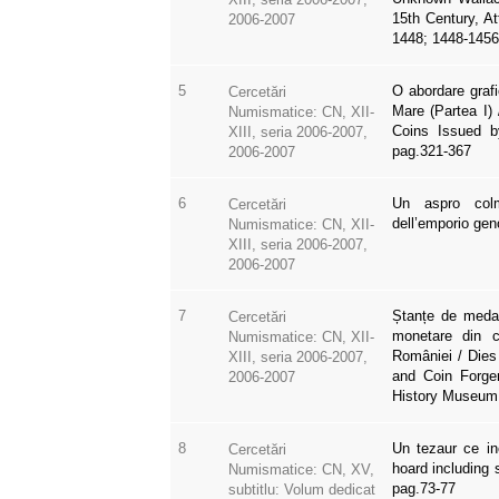
15th Century, At
2006-2007
1448; 1448-1456
5
O abordare grafi
Cercetări
Mare (Partea I)
Numismatice: CN, XII-
Coins Issued by
XIII, seria 2006-2007,
pag.321-367
2006-2007
6
Un aspro colm
Cercetări
dell’emporio ge
Numismatice: CN, XII-
XIII, seria 2006-2007,
2006-2007
7
Ștanțe de medali
Cercetări
monetare din c
Numismatice: CN, XII-
României / Dies
XIII, seria 2006-2007,
and Coin Forger
2006-2007
History Museum 
8
Un tezaur ce in
Cercetări
hoard including 
Numismatice: CN, XV,
pag.73-77
subtitlu: Volum dedicat