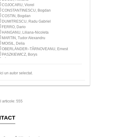
COJOCARU, Viorel
CONSTANTINESCU, Bogdan
COSTIN, Bogdan
DUMITRESCU, Radu Gabriel
FERRO, Dario
HANGANU, Liliana-Nicoleta
MARTIN, Tudor Alexandru
MOISIL, Delia
OBERLÄNDER–TÂRNOVEANU, Ernest
PASZKIEWICZ, Borys
PÂRVAN, Katiușa
PÎNZAR, Alexandru
SCĂICEANU, Cristian
ici un autor selectat.
TALMAȚCHI, Gabriel
TALMAȚCHI, Gabriel Mircea
TOMA, Corina
UNGUREANU, Dragoș
l articole: 555
NTACT