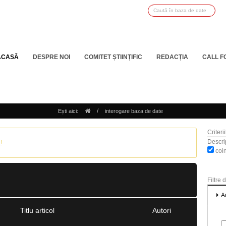
ACASĂ
DESPRE NOI
COMITET ȘTIINȚIFIC
REDACȚIA
CALL F
/
Ești aici:
interogare baza de date
Criteri
Descrip
!
coin
Filtre 
A
Titlu articol
Autori