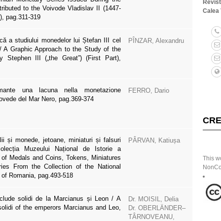
Revis
tributed to the Voivode Vladislav II (1447-
Calea 
), pag.311-319
că a studiului monedelor lui Ștefan III cel
PÎNZAR, Alexandru
 / A Graphic Approach to the Study of the
 Stephen III („the Great”) (First Part),
ante una lacuna nella monetazione
FERRO, Dario
novede del Mar Nero, pag.369-374
CRE
i și monede, jetoane, miniaturi și falsuri
PÂRVAN, Katiușa
olecția Muzeului Național de Istorie a
 of Medals and Coins, Tokens, Miniatures
This w
ies From the Collection of the National
NonCom
of Romania, pag.493-518
clude solidi de la Marcianus și Leon / A
Dr. MOISIL, Delia
solidi of the emperors Marcianus and Leo,
Dr. OBERLÄNDER–
TÂRNOVEANU,