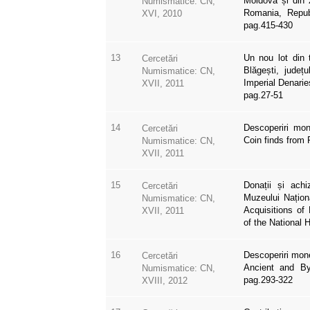
Moldova și din 
Numismatice: CN,
Romania, Repub
XVI, 2010
pag.415-430
13
Un nou lot din 
Cercetări
Blăgești, jude
Numismatice: CN,
Imperial Denari
XVII, 2011
pag.27-51
14
Descoperiri mon
Cercetări
Coin finds from 
Numismatice: CN,
XVII, 2011
15
Donații și achi
Cercetări
Muzeului Națion
Numismatice: CN,
Acquisitions of
XVII, 2011
of the National
16
Descoperiri mone
Cercetări
Ancient and By
Numismatice: CN,
pag.293-322
XVIII, 2012