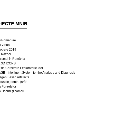
IECTE MNIR
 Romaniae
 Virtual
opere 2019
e Război
ismul în România
t 3D ICONS
t de Cercetare Exploratorie Idei
E - Intelligent System for the Analysis and Diagnosis
lagen Based Artefacts
dustrie, pentru țară!
a Portretelor
, locuri și comori