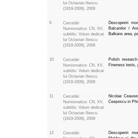
lui Octavian Iliescu
(1919-2009), 2009
9
Descoperiri mo
Cercetări
Balcanilor / A
Numismatice: CN, XV,
Balkans area, p
subtitlu: Volum dedicat
lui Octavian Iliescu
(1919-2009), 2009
10
Polish researc
Cercetări
Fineness tests,
Numismatice: CN, XV,
subtitlu: Volum dedicat
lui Octavian Iliescu
(1919-2009), 2009
11
Nicolae Ceauses
Cercetări
Ceașescu in Phi
Numismatice: CN, XV,
subtitlu: Volum dedicat
lui Octavian Iliescu
(1919-2009), 2009
12
Descoperiri mo
Cercetări