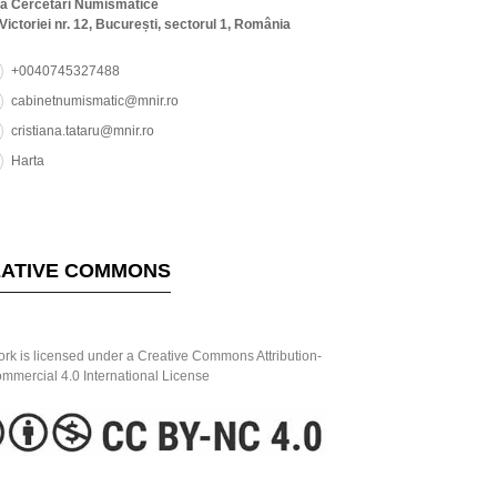
ta Cercetări Numismatice
Victoriei nr. 12, București, sectorul 1, România
+0040745327488
cabinetnumismatic@mnir.ro
cristiana.tataru@mnir.ro
Harta
ATIVE COMMONS
ork is licensed under a Creative Commons Attribution-
mercial 4.0 International License