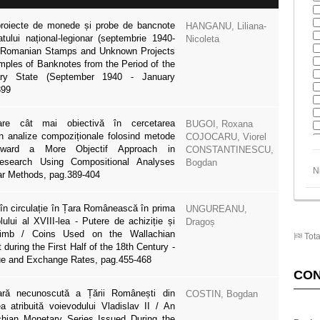
proiecte de monede și probe de bancnote
HANGANU, Liliana-
tului național-legionar (septembrie 1940-
Nicoleta
 / Romanian Stamps and Unknown Projects
mples of Banknotes from the Period of the
nary State (September 1940 - January
399
re cât mai obiectivă în cercetarea
BUGOI, Roxana
n analize compoziționale folosind metode
COJOCARU, Viorel
oward a More Objectif Approach in
CONSTANTINESCU,
esearch Using Compositional Analyses
Bogdan
N
r Methods, pag.389-404
în circulație în Țara Românească în prima
UNGUREANU,
ului al XVIII-lea - Putere de achiziție și
Dragoș
himb / Coins Used on the Wallachian
Tota
during the First Half of the 18th Century -
ue and Exchange Rates, pag.455-468
CO
ră necunoscută a Țării Românești din
COSTIN, Bogdan
a atribuită voievodului Vladislav II / An
hian Monetary Series Issued During the