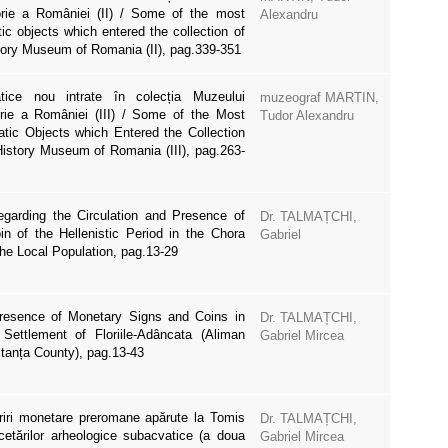
orie a României (II) / Some of the most
Alexandru
c objects which entered the collection of
tory Museum of Romania (II), pag.339-351
ice nou intrate în colecția Muzeului
muzeograf MARTIN,
orie a României (III) / Some of the Most
Tudor Alexandru
ic Objects which Entered the Collection
History Museum of Romania (III), pag.263-
garding the Circulation and Presence of
Dr. TALMAȚCHI,
in of the Hellenistic Period in the Chora
Gabriel
the Local Population, pag.13-29
resence of Monetary Signs and Coins in
Dr. TALMAȚCHI,
Settlement of Floriile-Adâncata (Aliman
Gabriel Mircea
anța County), pag.13-43
iri monetare preromane apărute la Tomis
Dr. TALMAȚCHI,
cetărilor arheologice subacvatice (a doua
Gabriel Mircea