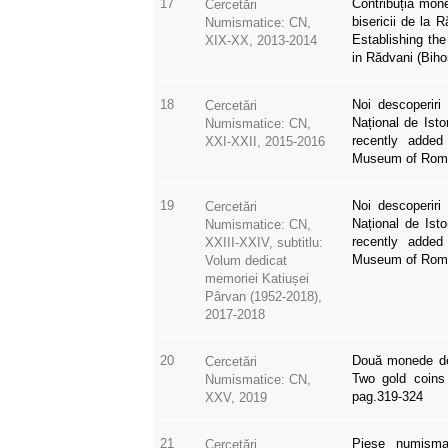
17
Contribuția moned
Cercetări
bisericii de la R
Numismatice: CN,
Establishing th
XIX-XX, 2013-2014
in Rădvani (Biho
18
Noi descoperiri
Cercetări
Național de Ist
Numismatice: CN,
recently added
XXI-XXII, 2015-2016
Museum of Roman
19
Noi descoperiri
Cercetări
Național de Ist
Numismatice: CN,
recently added
XXIII-XXIV, subtitlu:
Museum of Roma
Volum dedicat
memoriei Katiușei
Pârvan (1952-2018),
2017-2018
20
Două monede de 
Cercetări
Two gold coins 
Numismatice: CN,
pag.319-324
XXV, 2019
21
Piese numismat
Cercetări