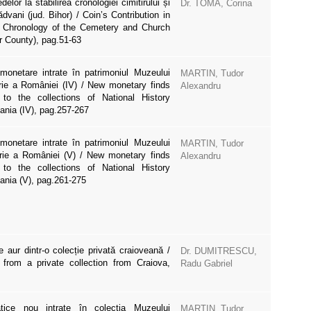
elor la stabilirea cronologiei cimitirului și
Dr. TOMA, Corina
ădvani (jud. Bihor) / Coin’s Contribution in
e Chronology of the Cemetery and Church
r County), pag.51-63
 monetare intrate în patrimoniul Muzeului
MARTIN, Tudor
orie a României (IV) / New monetary finds
Alexandru
 to the collections of National History
ia (IV), pag.257-267
 monetare intrate în patrimoniul Muzeului
MARTIN, Tudor
orie a României (V) / New monetary finds
Alexandru
 to the collections of National History
nia (V), pag.261-275
aur dintr-o colecție privată craioveană /
Dr. DUMITRESCU,
from a private collection from Craiova,
Radu Gabriel
ice nou intrate în colecția Muzeului
MARTIN, Tudor