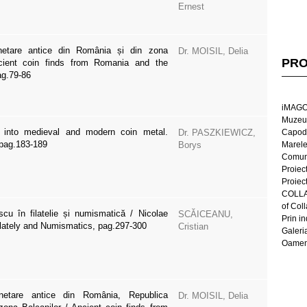
Ernest
netare antice din România și din zona
Dr. MOISIL, Delia
PRO
ncient coin finds from Romania and the
ag.79-86
iMAGO
Muzeul
h into medieval and modern coin metal.
Dr. PASZKIEWICZ,
Capod
 pag.183-189
Borys
Marel
Comun
Proiec
Proiec
COLLAG
of Col
cu în filatelie și numismatică / Nicolae
SCĂICEANU,
Prin in
lately and Numismatics, pag.297-300
Cristian
Galeri
Oameni
netare antice din România, Republica
Dr. MOISIL, Delia