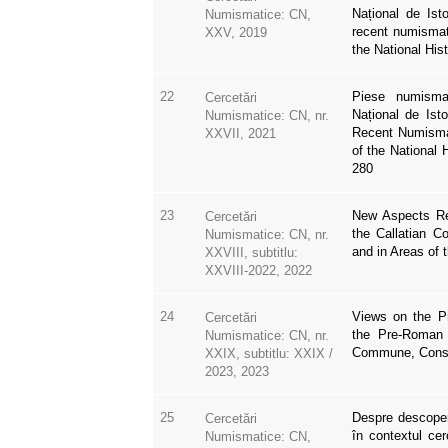
Național de Ist
Numismatice: CN,
recent numismati
XXV, 2019
the National His
22
Piese numismat
Cercetări
Național de Ist
Numismatice: CN, nr.
Recent Numismat
XXVII, 2021
of the National 
280
23
New Aspects Re
Cercetări
the Callatian Co
Numismatice: CN, nr.
and in Areas of 
XXVIII, subtitlu:
XXVIII-2022, 2022
24
Views on the P
Cercetări
the Pre-Roman 
Numismatice: CN, nr.
Commune, Const
XXIX, subtitlu: XXIX /
2023, 2023
25
Despre descoper
Cercetări
în contextul cer
Numismatice: CN,