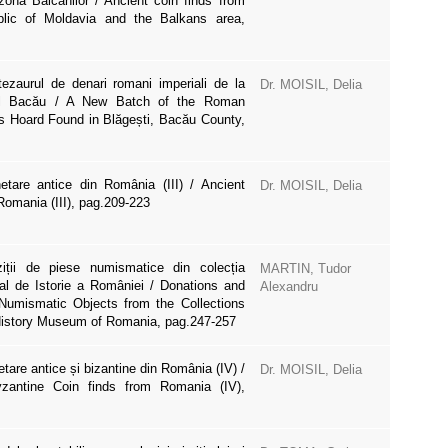
zona Balcanilor / Ancient coin finds from
lic of Moldavia and the Balkans area,
tezaurul de denari romani imperiali de la
Dr. MOISIL, Delia
țul Bacău / A New Batch of the Roman
es Hoard Found in Blăgești, Bacău County,
etare antice din România (III) / Ancient
Dr. MOISIL, Delia
Romania (III), pag.209-223
ziții de piese numismatice din colecția
MARTIN, Tudor
al de Istorie a României / Donations and
Alexandru
 Numismatic Objects from the Collections
 History Museum of Romania, pag.247-257
tare antice și bizantine din România (IV) /
Dr. MOISIL, Delia
zantine Coin finds from Romania (IV),