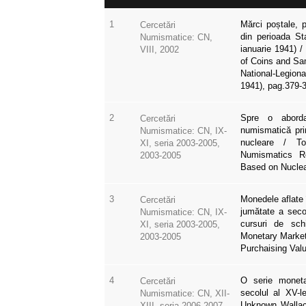
1
Mărci poștale, 
Cercetări
din perioada Sta
Numismatice: CN,
ianuarie 1941)
VIII, 2002
of Coins and Sa
National-Legio
1941), pag.379-
2
Spre o aborda
Cercetări
numismatică pri
Numismatice: CN, IX-
nucleare / T
XI, seria 2003-2005,
Numismatics R
2003-2005
Based on Nuclea
3
Monedele aflate 
Cercetări
jumătate a secol
Numismatice: CN, IX-
cursuri de sc
XI, seria 2003-2005,
Monetary Market 
2003-2005
Purchaising Val
4
O serie moneta
Cercetări
secolul al XV-le
Numismatice: CN, XII-
Unknown Wallac
XIII, seria 2006-2007,