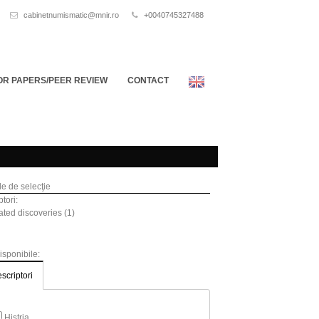
cabinetnumismatic@mnir.ro
+0040745327488
OR PAPERS/PEER REVIEW
CONTACT
ile de selecţie
tori:
ated discoveries (1)
disponibile:
scriptori
Histria