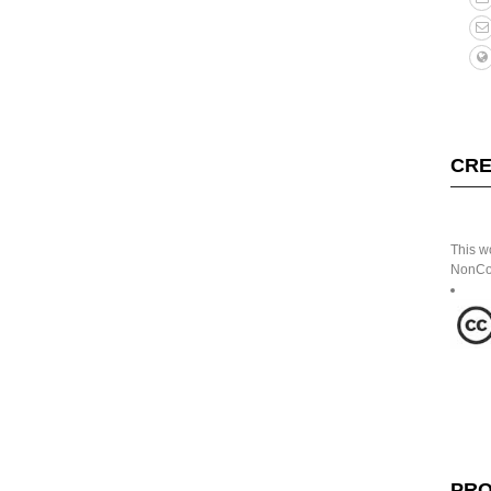
CRE
This w
NonCom
PRO