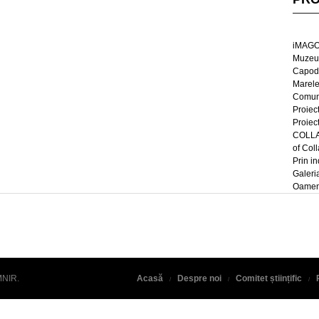
iMAGO
Muzeul
Capod
Marel
Comun
Proiec
Proiec
COLLAG
of Col
Prin in
Galeri
Oameni
MNIR
.
Acasă
Despre noi
Comitet științific