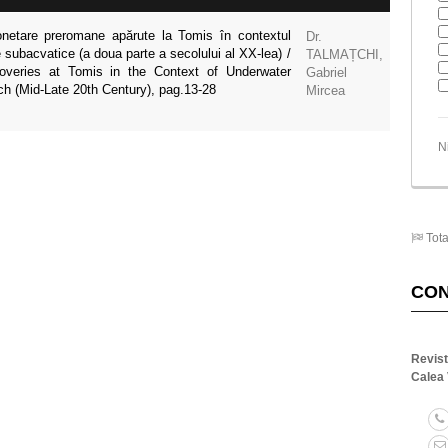
netare preromane apărute la Tomis în contextul
Dr.
e subacvatice (a doua parte a secolului al XX-lea) /
TALMAȚCHI,
veries at Tomis in the Context of Underwater
Gabriel
h (Mid-Late 20th Century), pag.13-28
Mircea
N
Tota
CO
Revis
Calea 