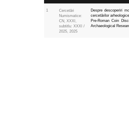
1
Despre descoperiri mo
Cercetări
cercetărilor arheologic
Numismatice:
Pre-Roman Coin Disco
CN, XXXI,
Archaeological Researc
subtitlu: XXXI /
2025, 2025