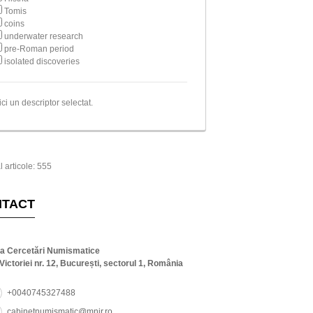
Tomis
coins
underwater research
pre-Roman period
isolated discoveries
ici un descriptor selectat.
l articole: 555
NTACT
ta Cercetări Numismatice
Victoriei nr. 12, București, sectorul 1, România
+0040745327488
cabinetnumismatic@mnir.ro