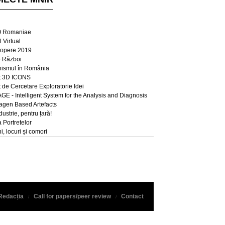
 Romaniae
 Virtual
opere 2019
e Război
ismul în România
t 3D ICONS
t de Cercetare Exploratorie Idei
E - Intelligent System for the Analysis and Diagnosis
lagen Based Artefacts
dustrie, pentru țară!
a Portretelor
, locuri și comori
Redacția
Call for papers/peer review
Contact