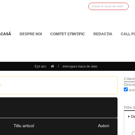
ACASĂ
DESPRE NOI
COMITET ȘTIINȚIFIC
REDACȚIA
CALL F
/
Ești aici:
interogare baza de date
Criteri
Descrip
!
isol
Filtre 
De
Titlu articol
Autori