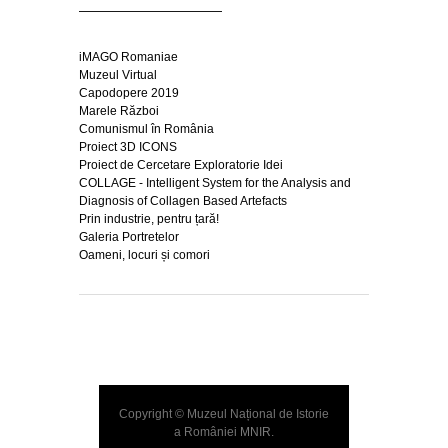
iMAGO Romaniae
Muzeul Virtual
Capodopere 2019
Marele Război
Comunismul în România
Proiect 3D ICONS
Proiect de Cercetare Exploratorie Idei
COLLAGE - Intelligent System for the Analysis and
Diagnosis of Collagen Based Artefacts
Prin industrie, pentru țară!
Galeria Portretelor
Oameni, locuri și comori
Copyright © Muzeul Național de Istorie
a României
MNIR
.