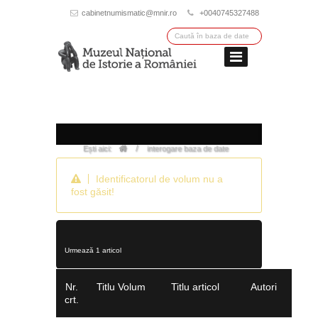
cabinetnumismatic@mnir.ro
+0040745327488
/
Ești aici:
interogare baza de date
Identificatorul de volum nu a
fost găsit!
Urmează 1 articol
Nr.
Titlu Volum
Titlu articol
Autori
crt.