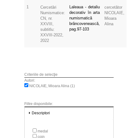
1
Laleaua - detaliu
Cercetări
cercetător
decorativ în arta
Numismatice:
NICOLAIE,
numismatică
CN, nr.
Mioara
brâncovenească,
XXVIII,
Alina
pag.97-103
subtitlu:
XXVIII-2022,
2022
Criteriile de selecţie
Autori:
NICOLAIE, Mioara Alina (1)
Filtre disponibile:
Descriptori
medal
coin