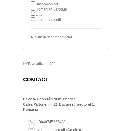
Brancovan art
Romanian Baroque
tulip
decorative motif
Nici un descriptor selectat.
Total articole: 555
CONTACT
Revista Cercetări Numismatice
Calea Victoriei nr. 12, București, sectorul 1,
România
+0040745327488
cabinetnumismatic@mnir.ro