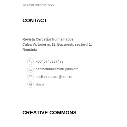
Total articole: 555
CONTACT
Revista Cercetări Numismatice
Calea Victoriei nr. 12, București, sectorul 1,
România
+0040745327488
cabinetnumismatic@mnir.ro
cristiana.tataru@mnir.ro
Harta
CREATIVE COMMONS