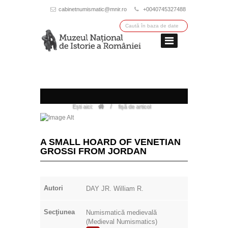
cabinetnumismatic@mnir.ro
+0040745327488
/
Ești aici:
fișă de articol
A SMALL HOARD OF VENETIAN
GROSSI FROM JORDAN
Autori
DAY JR. William R.
Secţiunea
Numismatică medievală
(Medieval Numismatics)