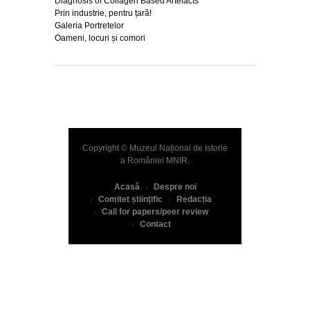
Diagnosis of Collagen Based Artefacts
Prin industrie, pentru țară!
Galeria Portretelor
Oameni, locuri și comori
Copyright © Muzeul Național de Istorie
a României
MNIR
.
Acasă
Despre noi
Comitet științific
Redacția
Call for papers/peer review
Contact