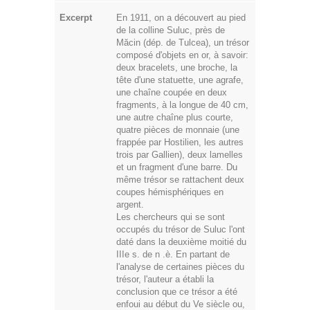
Excerpt
En 1911, on a découvert au pied
de la colline Suluc, près de
Măcin (dép. de Tulcea), un trésor
composé d'objets en or, à savoir:
deux bracelets, une broche, la
tête d'une statuette, une agrafe,
une chaîne coupée en deux
fragments, à la longue de 40 cm,
une autre chaîne plus courte,
quatre pièces de monnaie (une
frappée par Hostilien, les autres
trois par Gallien), deux lamelles
et un fragment d'une barre. Du
même trésor se rattachent deux
coupes hémisphériques en
argent.
Les chercheurs qui se sont
occupés du trésor de Suluc l'ont
daté dans la deuxième moitié du
IIIe s. de n .è. En partant de
l'analyse de certaines pièces du
trésor, l'auteur a établi la
conclusion que ce trésor a été
enfoui au début du Ve siècle ou,