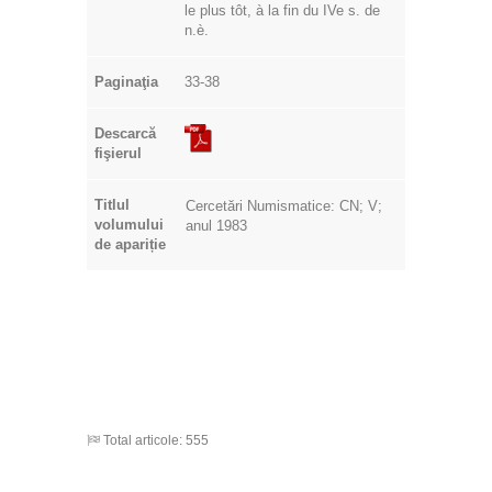
le plus tôt, à la fin du IVe s. de
n.è.
Paginaţia
33-38
Descarcă
fişierul
Titlul
Cercetări Numismatice: CN; V;
volumului
anul 1983
de apariție
Total articole: 555