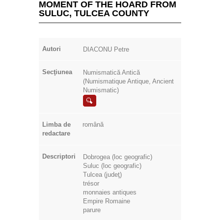
MOMENT OF THE HOARD FROM
SULUC, TULCEA COUNTY
Autori
DIACONU Petre
Secţiunea
Numismatică Antică
(Numismatique Antique, Ancient
Numismatic)
Limba de
română
redactare
Descriptori
Dobrogea (loc geografic)
Suluc (loc geografic)
Tulcea (judeţ)
trésor
monnaies antiques
Empire Romaine
parure