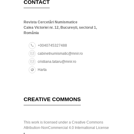
CONTACT
Revista Cercetări Numismatice
Calea Victoriei nr. 12, București, sectorul 1,
România
+0040745327488
cabinetnumismatic@mnir.ro
cristiana.tataru@mnir.ro
Harta
CREATIVE COMMONS
This work is licensed under a Creative Commons
Attribution-NonCommercial 4.0 International License