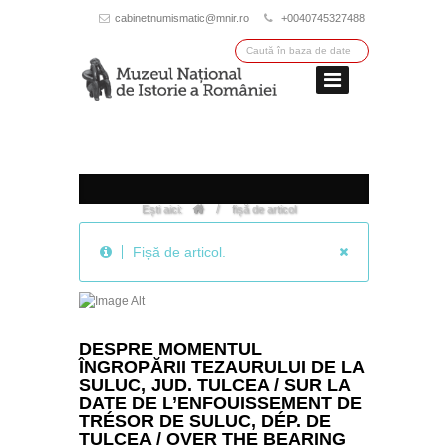
cabinetnumismatic@mnir.ro
+0040745327488
/
Ești aici:
fișă de articol
Fișă de articol.
DESPRE MOMENTUL
ÎNGROPĂRII TEZAURULUI DE LA
SULUC, JUD. TULCEA / SUR LA
DATE DE L’ENFOUISSEMENT DE
TRÉSOR DE SULUC, DÉP. DE
TULCEA / OVER THE BEARING