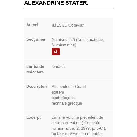
ALEXANDRINE STATER.
Autori
ILIESCU Octavian
Secţiunea
Numismatică (Numismatique,
Numismatics)
Limba de
română
redactare
Descriptori
Alexandre le Grand
statère
contrefaçons
monnaie grecque
Excerpt
Dans le volume précédent de
cette publication ("Cercetări
numismatice, 2, 1979, p. 5-6"),
l'auteur a présenté un statère