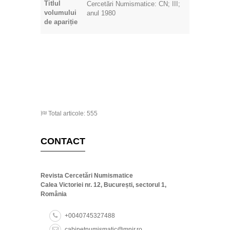
Titlul
Cercetări Numismatice: CN; III;
volumului
anul 1980
de apariție
Total articole: 555
CONTACT
Revista Cercetări Numismatice
Calea Victoriei nr. 12, București, sectorul 1,
România
+0040745327488
cabinetnumismatic@mnir.ro