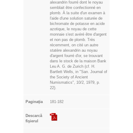
alexandrin fourré dont le noyau
semblait être confectionné en
plomb. À la suite d'un examen à
l'aide d'une solution saturée de
bichromate de potasse en acide
azotique, le noyau de cette
monnaie s'est avéré être d'argent
et non pas de plomb. Très
récemment, on cité un autre
statère alexandrin au noyau
d'argent fourré d'or, se trouvant
dans le stock de la maison Bank
Leu A. G. de Zurich (cf. H.
Bartlett Wells, in "San. Journal of
the Society of Ancient
Numismatics", 10/2, 1979, p.
22).
Paginaţia
181-182
Descarcă
fişierul