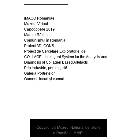
iMAGO Romaniae
Muzeul Virtual
Capodopere 2019
Marele Război
Comunismul în România
Proiect 3D ICONS
Proiect de Cercetare Exploratorie Idei
COLLAGE - Intelligent System for the Analysis and
Diagnosis of Collagen Based Artefacts
Prin industrie, pentru țară!
Galeria Portretelor
Oameni, locuri și comori
Copyright © Muzeul Național de Istorie
a României
MNIR
.