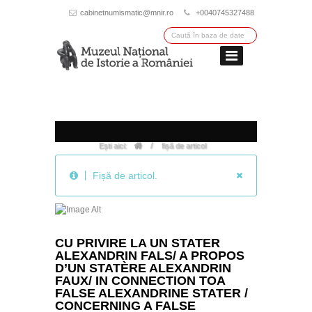
cabinetnumismatic@mnir.ro
+0040745327488
/
Ești aici:
fișă de articol
Fișă de articol.
CU PRIVIRE LA UN STATER
ALEXANDRIN FALS/ A PROPOS
D’UN STATÈRE ALEXANDRIN
FAUX/ IN CONNECTION TOA
FALSE ALEXANDRINE STATER /
CONCERNING A FALSE