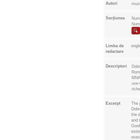
Autori
muz
Secţiunea
Numi
Num
Limba de
engl
redactare
Descriptori
Dobr
Roma
MNA 
use-
rich
Excerpt
The 
Dobr
the 
and 
Gord
esti
over