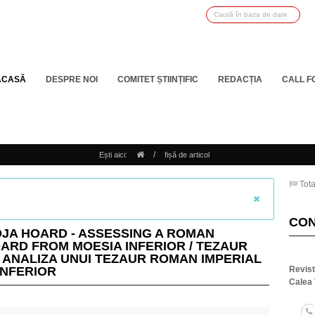
ACASĂ
DESPRE NOI
COMITET ȘTIINȚIFIC
REDACȚIA
CALL F
/
Ești aici:
fișă de articol
Tota
CO
JA HOARD - ASSESSING A ROMAN
OARD FROM MOESIA INFERIOR / TEZAUR
 ANALIZA UNUI TEZAUR ROMAN IMPERIAL
INFERIOR
Revis
Calea 