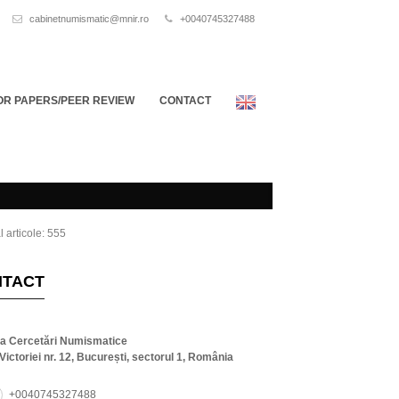
cabinetnumismatic@mnir.ro
+0040745327488
OR PAPERS/PEER REVIEW
CONTACT
l articole: 555
NTACT
ta Cercetări Numismatice
Victoriei nr. 12, București, sectorul 1, România
+0040745327488