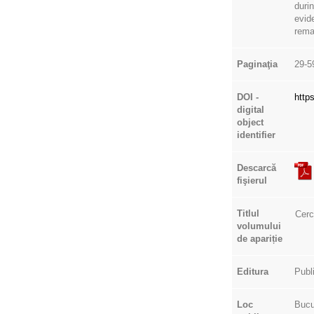
duri
evide
rema
Paginaţia
29-5
DOI -
http
digital
object
identifier
Descarcă
fişierul
Titlul
Cerc
volumului
de apariție
Editura
Publ
Loc
Bucu