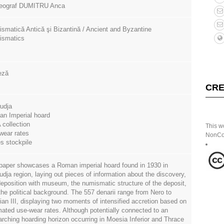
eograf DUMITRU Anca
smatică Antică şi Bizantină / Ancient and Byzantine
ismatics
eză
CRE
udja
n Imperial hoard
collection
This w
wear rates
NonCom
es stockpile
paper showcases a Roman imperial hoard found in 1930 in
udja region, laying out pieces of information about the discovery,
deposition with museum, the numismatic structure of the deposit,
the political background. The 557 denarii range from Nero to
ian III, displaying two moments of intensified accretion based on
mated use-wear rates. Although potentially connected to an
arching hoarding horizon occurring in Moesia Inferior and Thrace