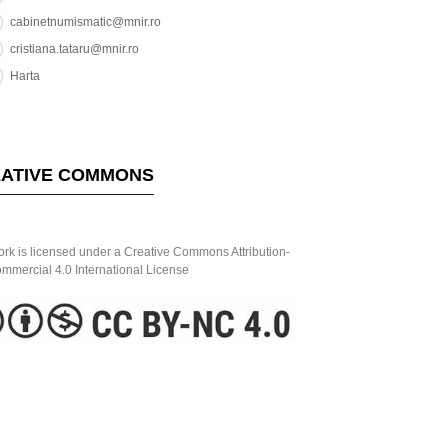
cabinetnumismatic@mnir.ro
cristiana.tataru@mnir.ro
Harta
ATIVE COMMONS
ork is licensed under a Creative Commons Attribution-
mercial 4.0 International License