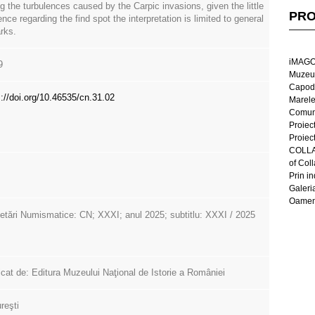
ng the turbulences caused by the Carpic invasions, given the little
PRO
nce regarding the find spot the interpretation is limited to general
rks.
iMAGO
9
Muzeul
Capod
s://doi.org/10.46535/cn.31.02
Marel
Comun
Proiec
Proiec
COLLAG
of Col
Prin in
Galeri
Oameni
etări Numismatice: CN; XXXI; anul 2025; subtitlu: XXXI / 2025
icat de: Editura Muzeului Naţional de Istorie a României
reşti