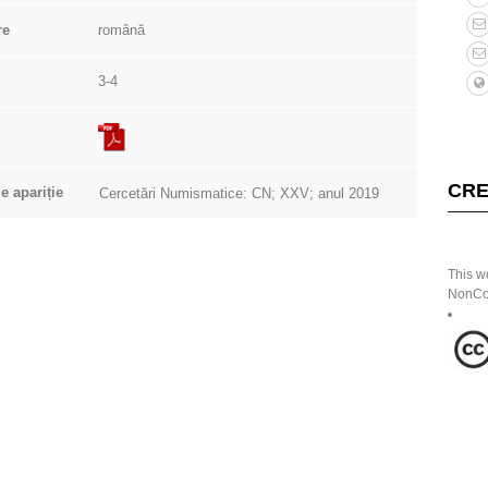
re
română
3-4
CRE
e apariție
Cercetări Numismatice: CN; XXV; anul 2019
This w
NonCom