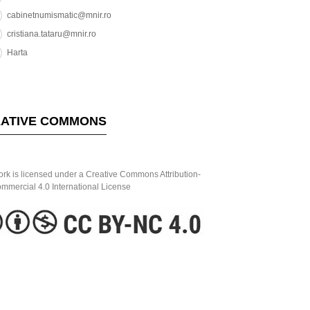
cabinetnumismatic@mnir.ro
cristiana.tataru@mnir.ro
Harta
ATIVE COMMONS
ork is licensed under a Creative Commons Attribution-
mercial 4.0 International License