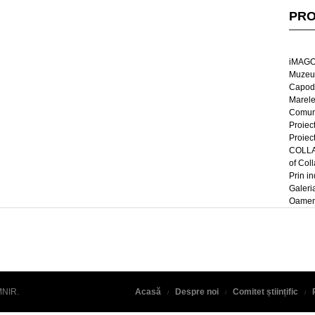
PRO
iMAGO
Muzeul
Capod
Marel
Comun
Proiec
Proiec
COLLAG
of Col
Prin in
Galeri
Oameni
MNIR
.
Acasă
Despre noi
Comitet științific