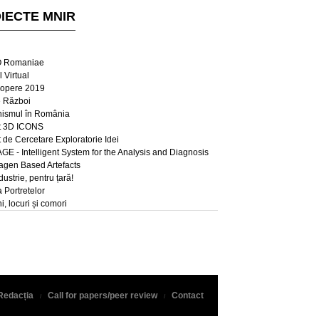
IECTE MNIR
 Romaniae
 Virtual
opere 2019
e Război
ismul în România
t 3D ICONS
t de Cercetare Exploratorie Idei
E - Intelligent System for the Analysis and Diagnosis
lagen Based Artefacts
dustrie, pentru țară!
a Portretelor
, locuri și comori
Redacția
Call for papers/peer review
Contact