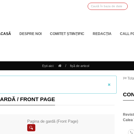
ACASĂ
DESPRE NOI
COMITET ȘTIINȚIFIC
REDACȚIA
CALL F
/
Ești aici:
fișă de articol
Tota
CO
GARDĂ / FRONT PAGE
Revis
Calea 
Pagina de gardă (Front Page)