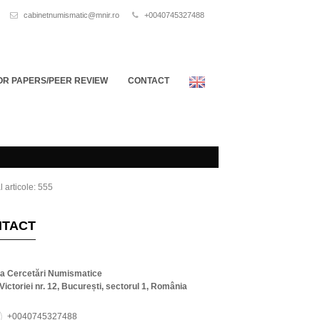
cabinetnumismatic@mnir.ro
+0040745327488
OR PAPERS/PEER REVIEW
CONTACT
l articole: 555
NTACT
ta Cercetări Numismatice
Victoriei nr. 12, București, sectorul 1, România
+0040745327488